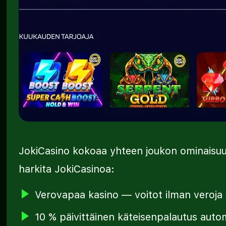
JokiCasino kokoaa yhteen joukon ominaisuuks
harkita JokiCasinoa:
Verovapaa kasino — voitot ilman veroja s
10 % päivittäinen käteisenpalautus autom