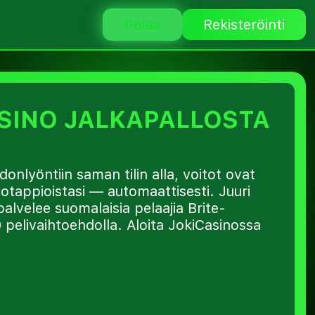
Pelaa
Rekisteröinti
SINO JALKAPALLOSTA
donlyöntiin saman tilin alla, voitot ovat
ttotappioistasi — automaattisesti. Juuri
lvelee suomalaisia pelaajia Brite-
0 pelivaihtoehdolla. Aloita JokiCasinossa